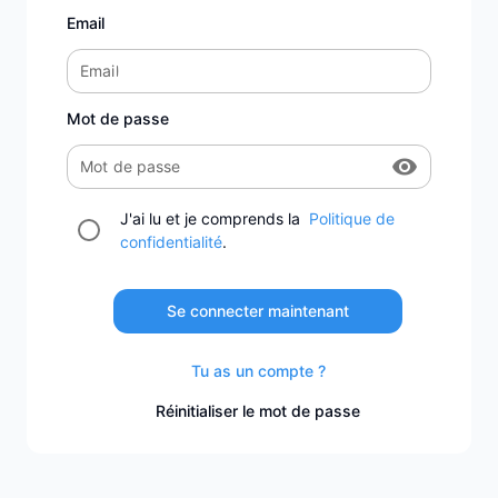
Email
Email
Mot de passe
visibility
Mot de passe
J'ai lu et je comprends la
Politique de
confidentialité
.
Se connecter maintenant
Tu as un compte ?
Réinitialiser le mot de passe